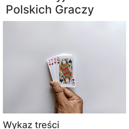
Polskich Graczy
Wykaz treści