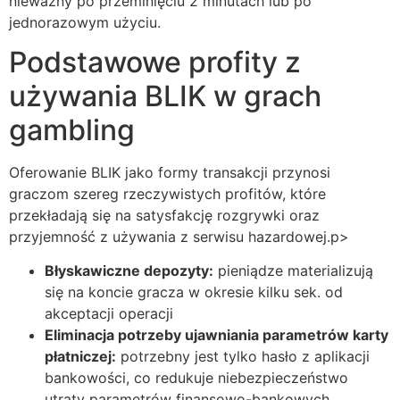
nieważny po przeminięciu 2 minutach lub po
jednorazowym użyciu.
Podstawowe profity z
używania BLIK w grach
gambling
Oferowanie BLIK jako formy transakcji przynosi
graczom szereg rzeczywistych profitów, które
przekładają się na satysfakcję rozgrywki oraz
przyjemność z używania z serwisu hazardowej.p>
Błyskawiczne depozyty:
pieniądze materializują
się na koncie gracza w okresie kilku sek. od
akceptacji operacji
Eliminacja potrzeby ujawniania parametrów karty
płatniczej:
potrzebny jest tylko hasło z aplikacji
bankowości, co redukuje niebezpieczeństwo
utraty parametrów finansowo-bankowych