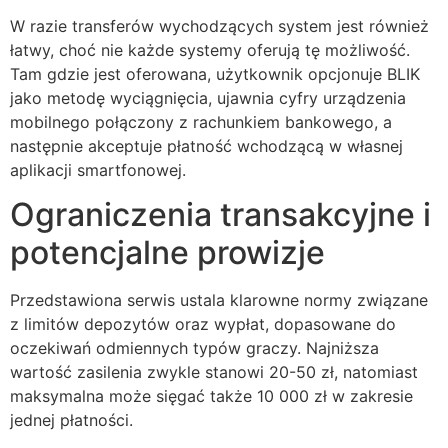
W razie transferów wychodzących system jest również
łatwy, choć nie każde systemy oferują tę możliwość.
Tam gdzie jest oferowana, użytkownik opcjonuje BLIK
jako metodę wyciągnięcia, ujawnia cyfry urządzenia
mobilnego połączony z rachunkiem bankowego, a
następnie akceptuje płatność wchodzącą w własnej
aplikacji smartfonowej.
Ograniczenia transakcyjne i
potencjalne prowizje
Przedstawiona serwis ustala klarowne normy związane
z limitów depozytów oraz wypłat, dopasowane do
oczekiwań odmiennych typów graczy. Najniższa
wartość zasilenia zwykle stanowi 20-50 zł, natomiast
maksymalna może sięgać także 10 000 zł w zakresie
jednej płatności.