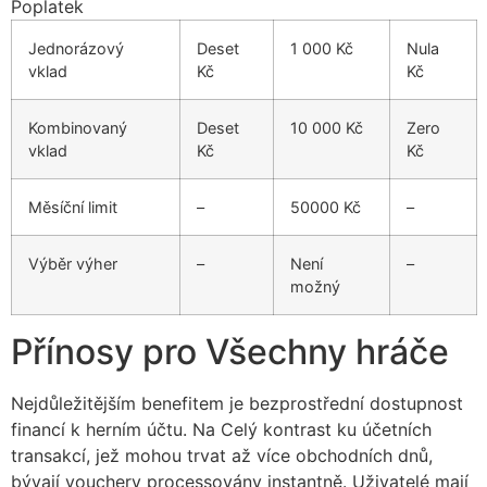
Poplatek
Jednorázový
Deset
1 000 Kč
Nula
vklad
Kč
Kč
Kombinovaný
Deset
10 000 Kč
Zero
vklad
Kč
Kč
Měsíční limit
–
50000 Kč
–
Výběr výher
–
Není
–
možný
Přínosy pro Všechny hráče
Nejdůležitějším benefitem je bezprostřední dostupnost
financí k herním účtu. Na Celý kontrast ku účetních
transakcí, jež mohou trvat až více obchodních dnů,
bývají vouchery processovány instantně. Uživatelé mají