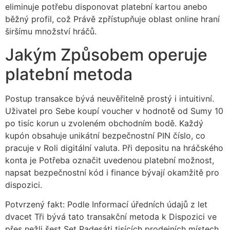
eliminuje potřebu disponovat platební kartou anebo
běžný profil, což Právě zpřístupňuje oblast online hraní
širšímu množství hráčů.
Jakým Způsobem operuje
platební metoda
Postup transakce bývá neuvěřitelně prostý i intuitivní.
Uživatel pro Sebe koupí voucher v hodnotě od Sumy 10
po tisíc korun u zvoleném obchodním bodě. Každý
kupón obsahuje unikátní bezpečnostní PIN číslo, co
pracuje v Roli digitální valuta. Při depositu na hráčského
konta je Potřeba označit uvedenou platební možnost,
napsat bezpečnostní kód i finance bývají okamžitě pro
dispozici.
Potvrzený fakt: Podle Informací úředních údajů z let
dvacet Tři bývá tato transakční metoda k Dispozici ve
přes nežli šest Set Padesáti tisících prodejních místech