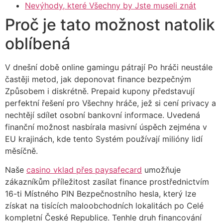
Nevýhody, které Všechny by Jste museli znát
Proč je tato možnost natolik
oblíbená
V dnešní době online gamingu pátrají Po hráči neustále
častěji metod, jak deponovat finance bezpečným
Způsobem i diskrétně. Prepaid kupony představují
perfektní řešení pro Všechny hráče, jež si cení privacy a
nechtějí sdílet osobní bankovní informace. Uvedená
finanční možnost nasbírala masivní úspěch zejména v
EU krajinách, kde tento Systém používají milióny lidí
měsíčně.
Naše
casino vklad přes paysafecard
umožňuje
zákazníkům příležitost zasílat finance prostřednictvím
16-ti Místného PIN Bezpečnostního hesla, který lze
získat na tisících maloobchodních lokalitách po Celé
kompletní České Republice. Tenhle druh financování