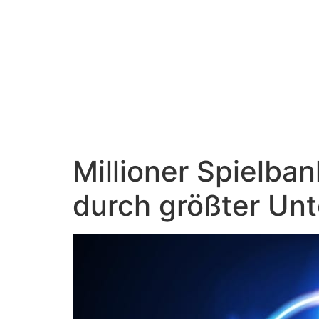
Millioner Spielba
durch größter Unt