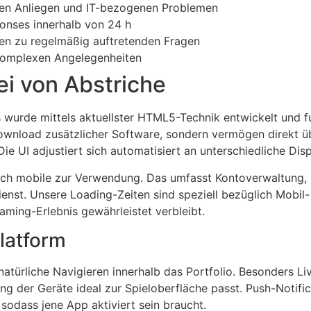
ligen Anliegen und IT-bezogenen Problemen
nses innerhalb von 24 h
n zu regelmäßig auftretenden Fragen
 komplexen Angelegenheiten
ei von Abstriche
urde mittels aktuellster HTML5-Technik entwickelt und fun
ownload zusätzlicher Software, sondern vermögen direkt ü
ie UI adjustiert sich automatisiert an unterschiedliche Dis
uch mobile zur Verwendung. Das umfasst Kontoverwaltung,
enst. Unsere Loading-Zeiten sind speziell bezüglich Mobil
Gaming-Erlebnis gewährleistet verbleibt.
Platform
türliche Navigieren innerhalb das Portfolio. Besonders L
ung der Geräte ideal zur Spieloberfläche passt. Push-Notifi
sodass jene App aktiviert sein braucht.