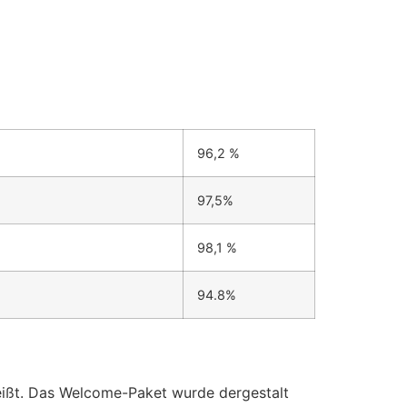
96,2 %
97,5%
98,1 %
94.8%
heißt. Das Welcome-Paket wurde dergestalt