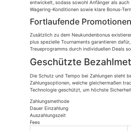
entwickelt, sodass sowohl Anfänger als auch
Wagering-Konditionen sowie klare Bonus-Ter
Fortlaufende Promotione
Zusätzlich zu dem Neukundenbonus existiere
plus spezielle Tournaments garantieren dafür,
Treueprogramms durch individuellen Deals so
Geschützte Bezahlmet
Die Schutz und Tempo bei Zahlungen steht beim
Zahlungsoptionen, welche gleichermaßen tradi
Technologie geschützt, um höchste Sicherheit
Zahlungsmethode
Dauer Einzahlung
Auszahlungszeit
Fees