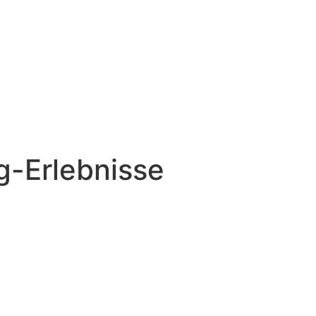
g-Erlebnisse