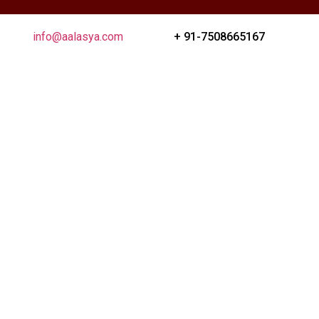
info@aalasya.com
+ 91-7508665167