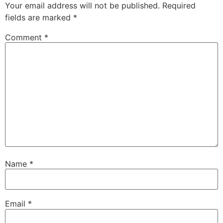
Your email address will not be published.
Required
fields are marked
*
Comment
*
Name
*
Email
*