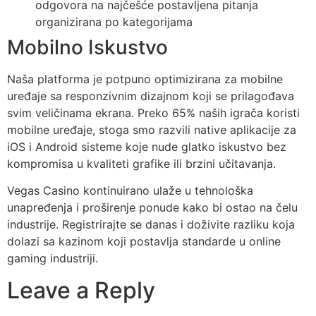
odgovora na najčešće postavljena pitanja
organizirana po kategorijama
Mobilno Iskustvo
Naša platforma je potpuno optimizirana za mobilne
uređaje sa responzivnim dizajnom koji se prilagođava
svim veličinama ekrana. Preko 65% naših igrača koristi
mobilne uređaje, stoga smo razvili native aplikacije za
iOS i Android sisteme koje nude glatko iskustvo bez
kompromisa u kvaliteti grafike ili brzini učitavanja.
Vegas Casino kontinuirano ulaže u tehnološka
unapređenja i proširenje ponude kako bi ostao na čelu
industrije. Registrirajte se danas i doživite razliku koja
dolazi sa kazinom koji postavlja standarde u online
gaming industriji.
Leave a Reply