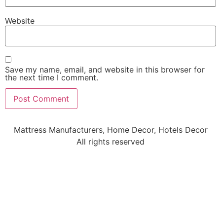
Website
Save my name, email, and website in this browser for
the next time I comment.
Mattress Manufacturers, Home Decor, Hotels Decor
All rights reserved