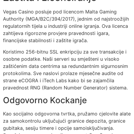
Vegas Casino posluje pod licencom Malta Gaming
Authority (MGA/B2C/394/2017), jednim od najstroožijih
regulatornih tijela u industriji online igranja. Ova licenca
zahtijeva rigorozne provjere pravednosti igara,
financijske stabilnosti i zaštite igrača.
Koristimo 256-bitnu SSL enkripciju za sve transakcije i
osobne podatke. Naši serveri su smješteni u visoko
zaštićenim data centrima sa redundantnim sigurnosnim
protokolima. Sve naslovi prolaze mjesečne audite od
strane eCOGRA i iTech Labs kako bi se zajamčila
pravednost RNG (Random Number Generator) sistema.
Odgovorno Kockanje
Kao socijalno odgovorna tvrtka, pružamo cjelovite alate
za samokontrolu uključujući granice depozita, granice
gubitaka, sesiju timere i opcije samoisključivanja.