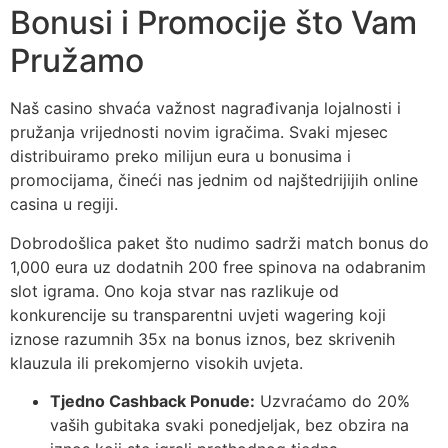
Bonusi i Promocije što Vam
Pružamo
Naš casino shvaća važnost nagrađivanja lojalnosti i
pružanja vrijednosti novim igračima. Svaki mjesec
distribuiramo preko milijun eura u bonusima i
promocijama, čineći nas jednim od najštedrijijih online
casina u regiji.
Dobrodošlica paket što nudimo sadrži match bonus do
1,000 eura uz dodatnih 200 free spinova na odabranim
slot igrama. Ono koja stvar nas razlikuje od
konkurencije su transparentni uvjeti wagering koji
iznose razumnih 35x na bonus iznos, bez skrivenih
klauzula ili prekomjerno visokih uvjeta.
Tjedno Cashback Ponude:
Uzvraćamo do 20%
vaših gubitaka svaki ponedjeljak, bez obzira na