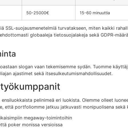
50-25000€
15-60 minuuttia
 SSL-suojausmenetelmiä turvatakseen, miten kaikki rahallis
e ehdottomasti globaaleja tietosuojalakeja sekä GDPR-määr
minta
 ainoastaan slogan vaan tekemisemme sydän. Tuomme käyttäj
 peliajan ajastimet sekä itsesulkeutumismahdollisuudet.
istyökumppanit
ensiluokkaista pelinimeä eri luokista. Olemme olleet luone
e, että portfoliomme jatkuu jatkuvasti monipuolisena sekä 
aikaisimpiin megaway-toimintoihin
t että poker monissa versioissa