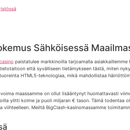
ristössä
kokemus Sähköisessä Maailma
casino
paistatulee markkinoilla tarjoamalla asiakkaillemme
tietotaitoon että syvälliseen tietämykseen tästä, miten nyky
tuoreinta HTML5-teknologiaa, mikä mahdollistaa häiriöttöm
tovoima maassamme on ollut lisääntynyt huomattavasti viim
illa ylitti kolme ja puoli miljaran € tason. Tämä todentaa 
eja viihteelleen. Meiltä BigClash-kasinomassamme toimitam
sä