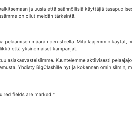
lkitsemaan ja uusia että säännöllisiä käyttäjiä tasapuolis
ssämme on ollut meidän tärkeintä.
ia pelaamisen määrän perusteella. Mitä laajemmin käytät,
llikkö että yksinomaiset kampanjat.
uu asiakasvasteisiimme. Kuuntelemme aktiivisesti pelaajaj
sta. Yhdisty BigClashille nyt ja kokennen omin silmin, 
uired fields are marked
*