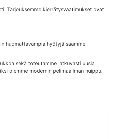
esti. Tarjouksemme kierrätysvaatimukset ovat
 niin huomattavampia hyötyjä saamme,
oukkoa sekä toteutamme jatkuvasti uusia
miksi olemme modernin pelimaailman huippu.