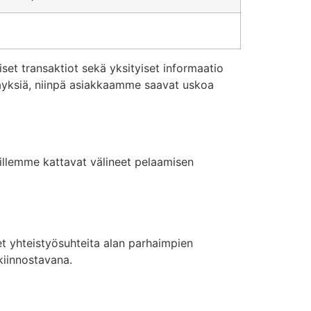
et transaktiot sekä yksityiset informaatio
äyksiä, niinpä asiakkaamme saavat uskoa
illemme kattavat välineet pelaamisen
et yhteistyösuhteita alan parhaimpien
kiinnostavana.