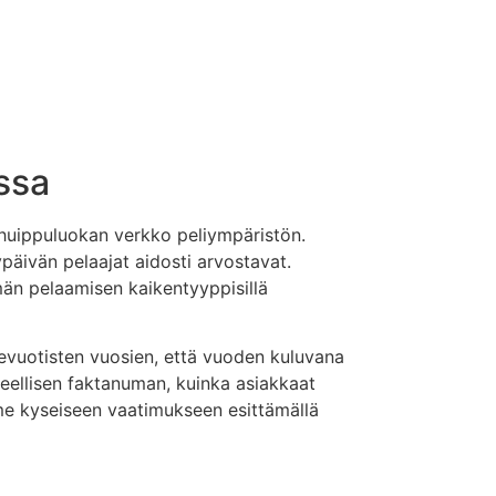
ssa
 huippuluokan verkko peliympäristön.
päivän pelaajat aidosti arvostavat.
än pelaamisen kaikentyyppisillä
evuotisten vuosien, että vuoden kuluvana
oleellisen faktanuman, kuinka asiakkaat
me kyseiseen vaatimukseen esittämällä