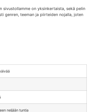
sivustollamme on yksinkertaista, sekä pelin
 genren, teeman ja piirteiden nojalla, joten
päivää
ä
en neljään tuntia