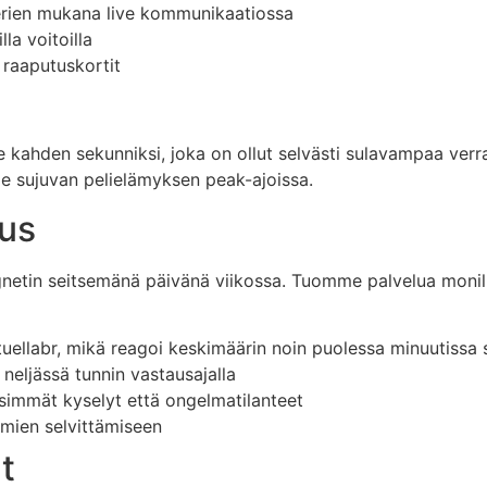
erien mukana live kommunikaatiossa
lla voitoilla
 raaputuskortit
e kahden sekunniksi, joka on ollut selvästi sulavampaa ver
e sujuvan pelielämyksen peak-ajoissa.
us
ygnetin seitsemänä päivänä viikossa. Tuomme palvelua monil
tuellabr, mikä reagoi keskimäärin noin puolessa minuutissa 
neljässä tunnin vastausajalla
simmät kyselyt että ongelmatilanteet
mien selvittämiseen
t