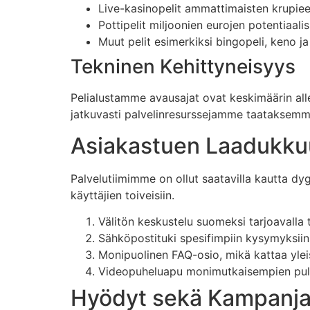
Live-kasinopelit ammattimaisten krupie
Pottipelit miljoonien eurojen potentiaalisi
Muut pelit esimerkiksi bingopeli, keno ja
Tekninen Kehittyneisyys
Pelialustamme avausajat ovat keskimäärin all
jatkuvasti palvelinresurssejamme taataksemm
Asiakastuen Laadukku
Palvelutiimimme on ollut saatavilla kautta d
käyttäjien toiveisiin.
Välitön keskustelu suomeksi tarjoavalla 
Sähköpostituki spesifimpiin kysymyksiin 
Monipuolinen FAQ-osio, mikä kattaa ylei
Videopuheluapu monimutkaisempien pul
Hyödyt sekä Kampanja