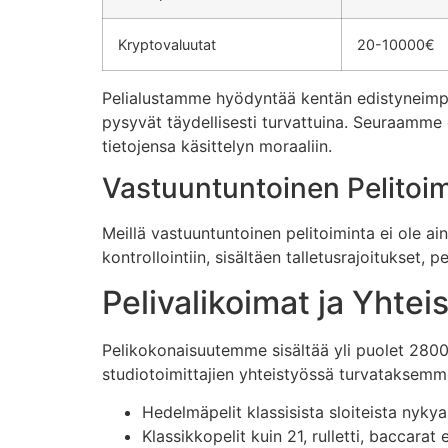
Kryptovaluutat
20-10000€
Pelialustamme hyödyntää kentän edistyneimpiä
pysyvät täydellisesti turvattuina. Seuraamm
tietojensa käsittelyn moraaliin.
Vastuuntuntoinen Pelitoi
Meillä vastuuntuntoinen pelitoiminta ei ole
kontrollointiin, sisältäen talletusrajoitukset,
Pelivalikoimat ja Yhte
Pelikokonaisuutemme sisältää yli puolet 2800 
studiotoimittajien yhteistyössä turvataksemm
Hedelmäpelit klassisista sloiteista nyky
Klassikkopelit kuin 21, rulletti, baccara