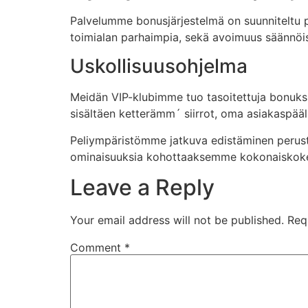
Palvelumme bonusjärjestelmä on suunniteltu pa
toimialan parhaimpia, sekä avoimuus säännöi
Uskollisuusohjelma
Meidän VIP-klubimme tuo tasoitettuja bonuks
sisältäen ketterämm´ siirrot, oma asiakaspää
Peliympäristömme jatkuva edistäminen perust
ominaisuuksia kohottaaksemme kokonaiskokemu
Leave a Reply
Your email address will not be published.
Req
Comment
*