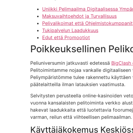
Uniikki Pelimaailma Digitaalisessa Ympä
Maksuvaihtoehdot ja Turvallisuus
Pelivalikoimat että Ohjelmistokumppanit
Tukipalvelun Laadukkuus
Edut että Promootiot
Poikkeuksellinen Peli
Peliuniversumin jatkuvasti edetessä
BigClash 
Pelitoimintamme nojaa vankalle digitaaliseen 
Peliympäristömme tulee rakennettu käyttäen 
päätelaitteilla ilman latauksien vaatimusta.
Selvitysten perusteella online-kasinoiden ve
vuonna kansalaisten pelitoiminta verkko alusto
hakevat laadukkaita että luotettavia foorum
varman, reilun että viihteellisen pelimaailman.
Käyttäjäkokemus Keskiös