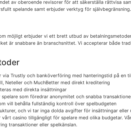
ndet av oberoende revisorer för att säkerställa rättvisa s
fullt spelande samt erbjuder verktyg för självbegränsning.
som möjligt erbjuder vi ett brett utbud av betalningsmetode
lket är snabbare än branschsnittet. Vi accepterar både tra
toder
 via Trustly och banköverföring med hanteringstid på en ti
ll, Neteller och MuchBetter med direkt kreditering
eras med direkta insättningar
 spelare som föredrar anonymitet och snabba transaktione
 vill behålla fullständig kontroll över spelbudgeten
rukturer, och vi tar inga dolda avgifter för insättningar elle
 vårt casino tillgängligt för spelare med olika budgetar. Vå
ring transaktioner eller spelkänslan.