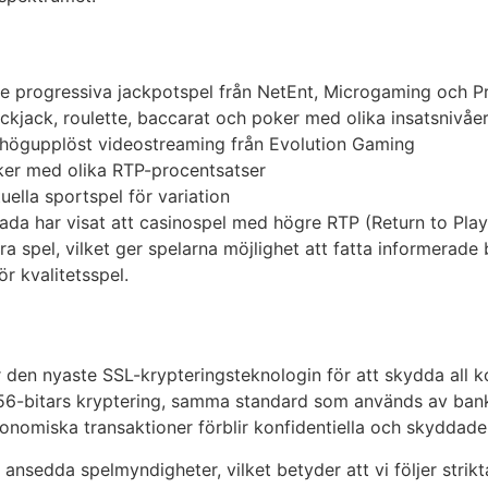
ve progressiva jackpotspel från NetEnt, Microgaming och P
ackjack, roulette, baccarat och poker med olika insatsnivåe
ia högupplöst videostreaming från Evolution Gaming
ker med olika RTP-procentsatser
uella sportspel för variation
ada har visat att casinospel med högre RTP (Return to Playe
 våra spel, vilket ger spelarna möjlighet att fatta informera
r kvalitetsspel.
er den nyaste SSL-krypteringsteknologin för att skydda all
256-bitars kryptering, samma standard som används av banke
konomiska transaktioner förblir konfidentiella och skyddade
ansedda spelmyndigheter, vilket betyder att vi följer strikta