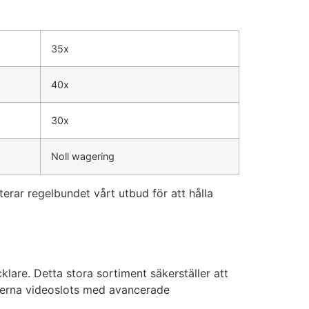
35x
40x
30x
Noll wagering
erar regelbundet vårt utbud för att hålla
klare. Detta stora sortiment säkerställer att
moderna videoslots med avancerade