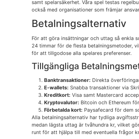
samt spelarsäkerhet. Våra spel testas regelbu
också med organisationer som främjar ansvars
Betalningsalternativ
För att göra insättningar och uttag så enkla 
24 timmar för de flesta betalningsmetoder, vi
för att tillgodose alla spelares preferenser.
Tillgängliga Betalningsme
Banktransaktioner:
Direkta överföringar
E-wallets:
Snabba transaktioner via Skri
Kreditkort:
Visa samt Mastercard accept
Kryptovalutor:
Bitcoin och Ethereum för
Förbetalda kort:
Paysafecard för dem som
Alla betalningsalternativ har tydliga avgiftsst
medan lägsta uttag är tvåhundra kr, vilket gör
runt för att hjälpa till med eventuella frågor k