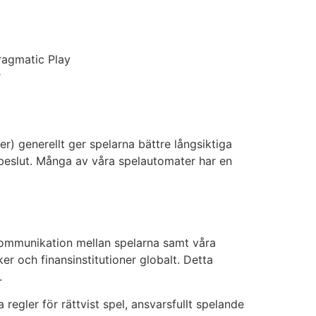
ragmatic Play
r
r) generellt ger spelarna bättre långsiktiga
de beslut. Många av våra spelautomater har en
 kommunikation mellan spelarna samt våra
r och finansinstitutioner globalt. Detta
.
 regler för rättvist spel, ansvarsfullt spelande