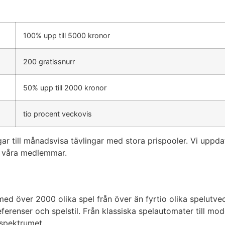
100% upp till 5000 kronor
200 gratissnurr
50% upp till 2000 kronor
tio procent veckovis
ar till månadsvisa tävlingar med stora prispooler. Vi uppdat
a våra medlemmar.
ed över 2000 olika spel från över än fyrtio olika spelutvec
eferenser och spelstil. Från klassiska spelautomater till 
 spektrumet.