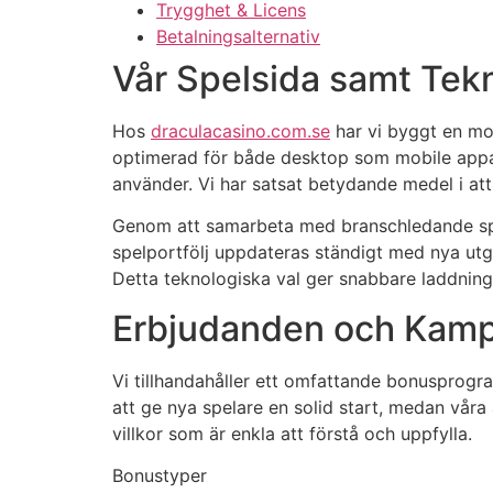
Trygghet & Licens
Betalningsalternativ
Vår Spelsida samt Tek
Hos
draculacasino.com.se
har vi byggt en mo
optimerad för både desktop som mobile appar
använder. Vi har satsat betydande medel i att 
Genom att samarbeta med branschledande spelu
spelportfölj uppdateras ständigt med nya utgå
Detta teknologiska val ger snabbare laddnings
Erbjudanden och Kamp
Vi tillhandahåller ett omfattande bonusprogr
att ge nya spelare en solid start, medan vår
villkor som är enkla att förstå och uppfylla.
Bonustyper