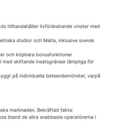
s tillhandahåller livförändrande vinster med
lettiska studior och Malta, inklusive svensk
oner och köpbara bonusfunktioner
l med skiftande insatsgränser lämpliga för
yggt på individuella beteendemönster, varpå
enska marknaden. Bekräftad fakta:
oss bland de allra snabbaste operatörerna i