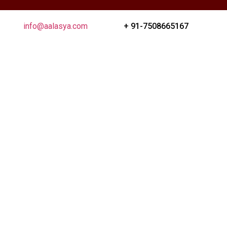
info@aalasya.com
+ 91-7508665167