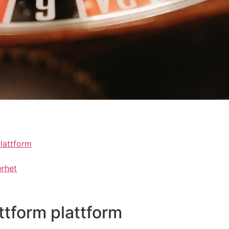
plattform
erhet
attform plattform