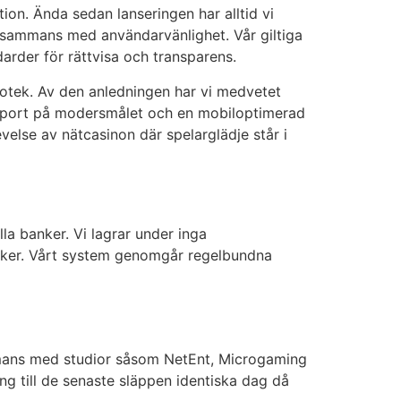
tion. Ända sedan lanseringen har alltid vi
lsammans med användarvänlighet. Vår giltiga
arder för rättvisa och transparens.
liotek. Av den anledningen har vi medvetet
support på modersmålet och en mobiloptimerad
else av nätcasinon där spelarglädje står i
la banker. Vi lagrar under inga
acker. Vårt system genomgår regelbundna
ammans med studior såsom NetEnt, Microgaming
ng till de senaste släppen identiska dag då