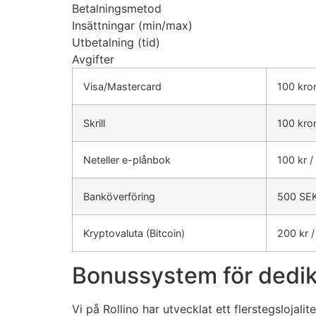
Betalningsmetod
Insättningar (min/max)
Utbetalning (tid)
Avgifter
Visa/Mastercard
100 kro
Skrill
100 kro
Neteller e-plånbok
100 kr /
Banköverföring
500 SEK
Kryptovaluta (Bitcoin)
200 kr /
Bonussystem för dedik
Vi på Rollino har utvecklat ett flerstegslojal