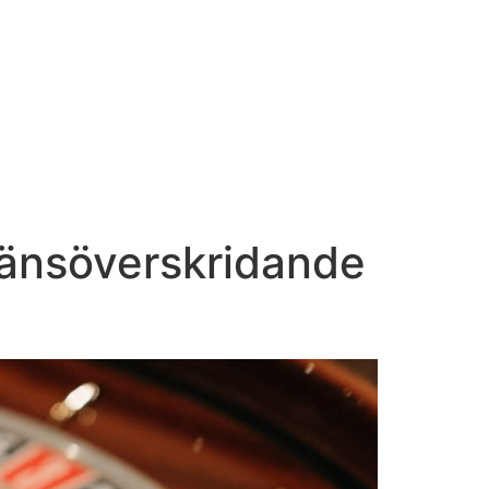
ränsöverskridande